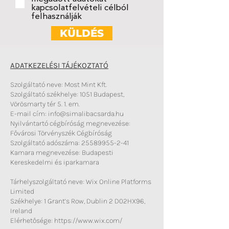
kapcsolatfelvételi célból
felhasználják
KÜLDÉS
ADATKEZELÉSI TÁJÉKOZTATÓ
Szolgáltató neve: Most Mint Kft.
Szolgáltató székhelye: 1051 Budapest,
Vörösmarty tér 5. 1. em.
E-mail cím:
info@simalibacsarda.hu
Nyilvántartó cégbíróság megnevezése:
Fővárosi Törvényszék Cégbíróság
Szolgáltató adószáma: 25589955-2-41
Kamara megnevezése: Budapesti
Kereskedelmi és iparkamara
Tárhelyszolgáltató neve: Wix Online Platforms
Limited
Székhelye: 1 Grant’s Row, Dublin 2 D02HX96,
Ireland
Elérhetősége: https://www.wix.com/